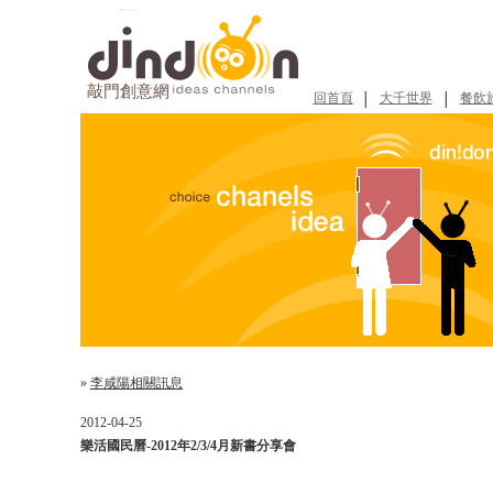
敲門創意網
回首頁
大千世界
餐飲
│
│
»
李咸陽相關訊息
2012-04-25
樂活國民曆-2012年2/3/4月新書分享會