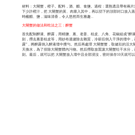
材料：大閘蟹，橙子。配料，酒、醋、食鹽。過程：選熟透且帶有兩片
下少許橙汁，把 大閘蟹的黃、肉塞入其中，再以切下的頂部封口放入
時蘸醋、鹽，滋味清香，令人悠然而生雅趣...
大閘蟹的做法和吃法之三：醉蟹
首先配制醉液、醉露，用精鹽、蔥、老姜、桂皮、八角、花椒組成“醉液
刻，撈去蔥姜桂皮等，用紗布過濾除去雜質，冷卻后倒入干淨的壇中，
露”，將醉露倒入醉液壇中攪勻。然后再處理 大閘蟹蟹，取健壯的活大
天換水，為了排除大閘蟹體內污物。然后撈取放置讓大閘蟹吐干水分，
刻。最后，就可以把 大閘蟹放入壇中且全部浸沒，密封保存10天就可