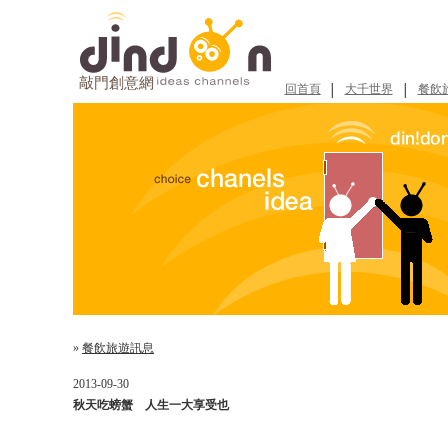
敲門創意網
回首頁
大千世界
餐飲
│
│
»
餐飲旅遊訊息
2013-09-30
秋天吃螃蟹 人生一大享受也