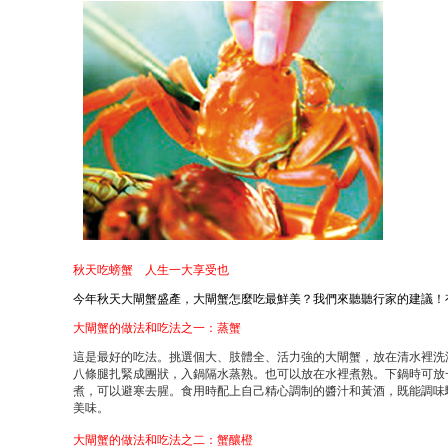
秋天吃螃蟹 人生一大享受也
今年秋天大閘蟹盛產，大閘蟹怎麼吃最鮮美？我們來聽聽行家的建議！
大閘蟹的做法和吃法之一：蒸蟹
這是最好的吃法。挑選個大、肢體全、活力強的大閘蟹，放在清水裡洗
八條腿扎緊成團狀，入鍋隔水蒸熟。也可以放在水裡煮熟。下鍋時可放
煮，可以避寒去腥。食用時配上自己精心調制的醬汁和黃酒，既能調味
美味。
大閘蟹的做法和吃法之二：蟹釀橙