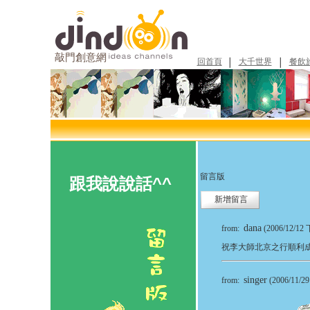
敲門創意網
回首頁
大千世界
餐飲
│
│
留言版
跟我說說話^^
新增留言
dana
from:
(2006/12/12 
祝李大師北京之行順利成
singer
from:
(2006/11/2