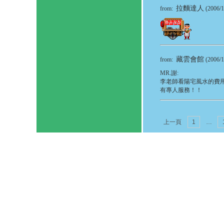
拉麵達人
from:
(2006/
藏雲會館
from:
(2006/
MR.謝:
李老師看陽宅風水的費用請洽(
有專人服務！！
上一頁
1
…