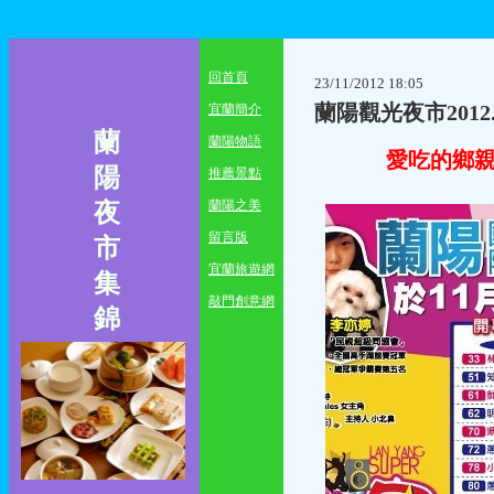
回首頁
23/11/2012 18:05
蘭陽觀光夜市2012.
宜蘭簡介
蘭
蘭陽物語
愛吃的鄉
陽
推薦景點
蘭陽之美
夜
留言版
市
宜蘭旅遊網
集
敲門創意網
錦